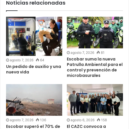
Noticias relacionadas
agosto 7, 2026
81
Escobar suma la nueva
agosto 7, 2026
64
Patrulla Ambiental para el
Un pedido de auxilio y una
control y prevención de
nueva vida
microbasurales
agosto 7, 2026
136
agosto 6, 2026
158
Escobar superó el 70% de
El CAZC convoca a