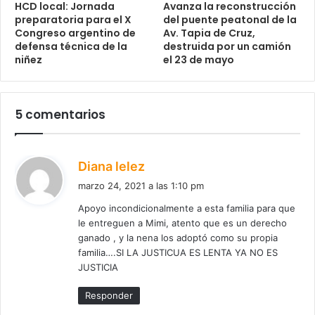
HCD local: Jornada
Avanza la reconstrucción
preparatoria para el X
del puente peatonal de la
Congreso argentino de
Av. Tapia de Cruz,
defensa técnica de la
destruida por un camión
niñez
el 23 de mayo
5 comentarios
d
Diana lelez
i
marzo 24, 2021 a las 1:10 pm
c
Apoyo incondicionalmente a esta familia para que
e
le entreguen a Mimi, atento que es un derecho
:
ganado , y la nena los adoptó como su propia
familia….SI LA JUSTICUA ES LENTA YA NO ES
JUSTICIA
Responder