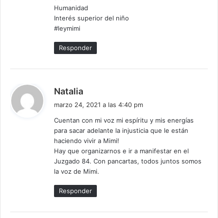
Humanidad
Interés superior del niño
#leymimi
Responder
d
Natalia
i
marzo 24, 2021 a las 4:40 pm
c
Cuentan con mi voz mi espíritu y mis energías
e
para sacar adelante la injusticia que le están
:
haciendo vivir a Mimi!
Hay que organizarnos e ir a manifestar en el
Juzgado 84. Con pancartas, todos juntos somos
la voz de Mimi.
Responder