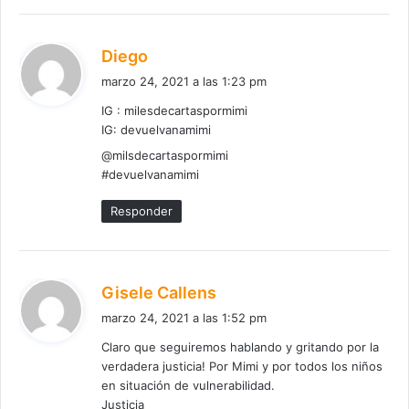
d
Diego
i
marzo 24, 2021 a las 1:23 pm
c
IG : milesdecartaspormimi
e
IG: devuelvanamimi
:
@milsdecartaspormimi
#devuelvanamimi
Responder
d
Gisele Callens
i
marzo 24, 2021 a las 1:52 pm
c
Claro que seguiremos hablando y gritando por la
e
verdadera justicia! Por Mimi y por todos los niños
:
en situación de vulnerabilidad.
Justicia