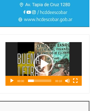
Reproductor
de
vídeo
00:00
00:10