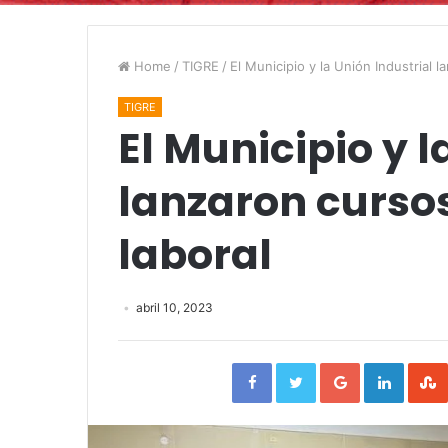
Home
/
TIGRE
/
El Municipio y la Unión Industrial 
TIGRE
El Municipio y l
lanzaron curso
laboral
abril 10, 2023
Facebook
Twitter
Google+
Linked