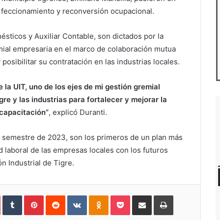
rfeccionamiento y reconversión ocupacional.
sticos y Auxiliar Contable, son dictados por la
mial empresaria en el marco de colaboración mutua
 posibilitar su contratación en las industrias locales.
la UIT, uno de los ejes de mi gestión gremial
re y las industrias para fortalecer y mejorar la
 capacitación”
, explicó Duranti.
r semestre de 2023, son los primeros de un plan más
 laboral de las empresas locales con los futuros
 Industrial de Tigre.
In
StumbleUpon
Tumblr
Pinterest
Reddit
VKontakte
Odnoklassniki
Pocket
Compartir
Imprimir
vía
e-
mail