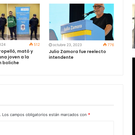
2024
512
octubre 23, 2023
776
ropelló, mató y
Julio Zamora fue reelecto
una joven a la
intendente
n boliche
.
Los campos obligatorios están marcados con
*