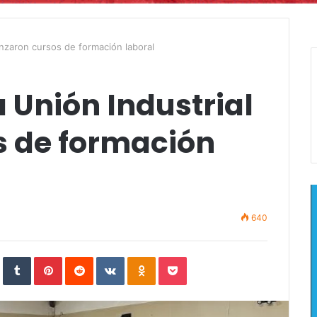
lanzaron cursos de formación laboral
a Unión Industrial
s de formación
640
In
StumbleUpon
Tumblr
Pinterest
Reddit
VKontakte
Odnoklassniki
Pocket