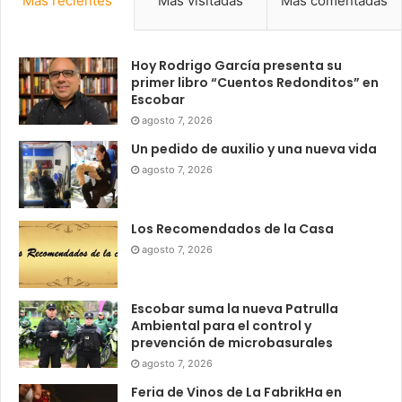
Más recientes
Más visitadas
Más comentadas
Hoy Rodrigo García presenta su
primer libro “Cuentos Redonditos” en
Escobar
agosto 7, 2026
Un pedido de auxilio y una nueva vida
agosto 7, 2026
Los Recomendados de la Casa
agosto 7, 2026
Escobar suma la nueva Patrulla
Ambiental para el control y
prevención de microbasurales
agosto 7, 2026
Feria de Vinos de La FabrikHa en