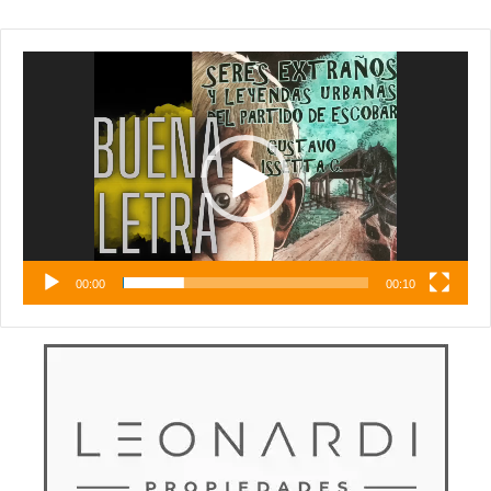
Reproductor
de
vídeo
00:00
00:10