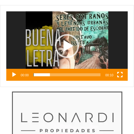
Reproductor
de
vídeo
00:00
00:10