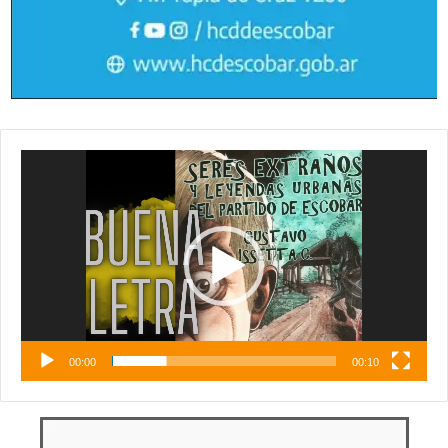
Reproductor
de
vídeo
00:00
00:10