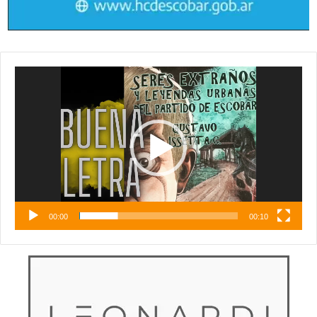
Reproductor
de
vídeo
00:00
00:10