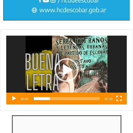
Reproductor
de
vídeo
00:00
00:10