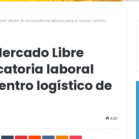
bre abren la convocatoria laboral para el nuevo centro
Mercado Libre
atoria laboral
entro logístico de
420
In
StumbleUpon
Tumblr
Pinterest
Reddit
VKontakte
Odnoklassniki
Pocket