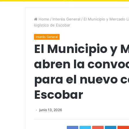
Home
/
Interés General
/
El Municipio y Mercado Li
logístico de Escobar
Interés General
El Municipio y 
abren la convoc
para el nuevo c
Escobar
junio 13, 2026
Facebook
Twitter
Google+
Linked