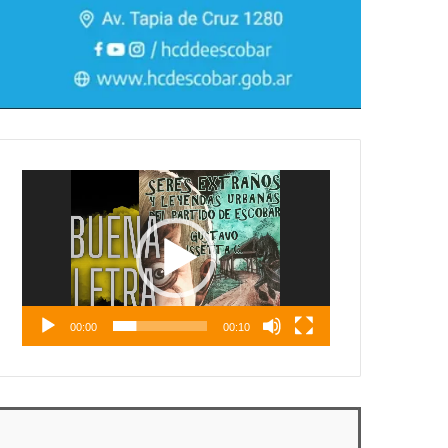
Reproductor
de
vídeo
00:00
00:10