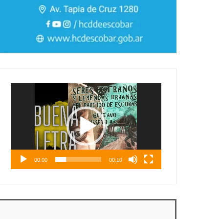
Reproductor
de
vídeo
00:00
00:10