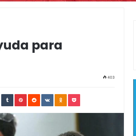
yuda para
403
In
StumbleUpon
Tumblr
Pinterest
Reddit
VKontakte
Odnoklassniki
Pocket