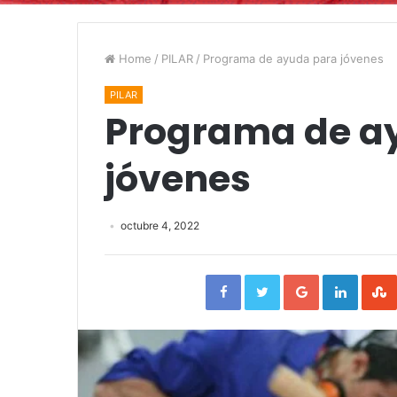
Home
/
PILAR
/
Programa de ayuda para jóvenes
PILAR
Programa de a
jóvenes
octubre 4, 2022
Facebook
Twitter
Google+
Linked