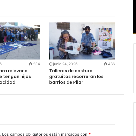
6
234
junio 24, 2026
486
ra relevar a
Talleres de costura
e tengan hijos
gratuitos recorrerán los
pacidad
barrios de Pilar
.
Los campos obligatorios están marcados con
*