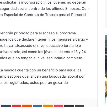
 solicitar la incorporación, los jovenes no deberán
 seguridad social dentro de los últimos 3 meses. Con
n Especial de Contrato de Trabajo para el Personal
Tendrán prioridad para el acceso al programa
aquellos que declaren tener hijos menores a cargo y
no hayan alcanzado el nivel educativo terciario o
universitario, así como los jóvenes de entre 18 y 24
años que no tengan el nivel secundario completo.
La medida cuenta con un beneficio para aquellos
empleadores que lancen una búsqueda laboral por
e los registrados, estos podrán gozar de
In
StumbleUpon
Tumblr
Pinterest
Reddit
VKontakte
Odnoklassniki
Pocket
Compartir
Imprimir