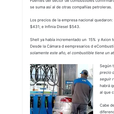
Fuentes del sector de combustibles confirmar
se suma así al de otras compañías petroleras.
Los precios de la empresa nacional quedaron: e
$431; e Infinia Diesel $543.
Shell ya había incrementado un 15% y Axion t
Desde la Cámara d eempresarios d eCombustib
solamente este año, el combustible tiene un atr
Según 
precio 
seguir 
habrá q
al que 
Cabe de
diferen