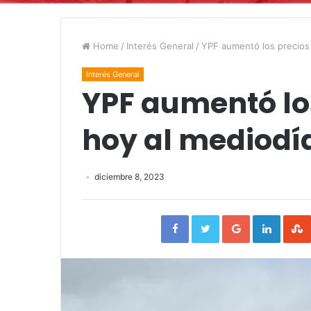
Home
/
Interés General
/
YPF aumentó los precios
Interés General
YPF aumentó lo
hoy al mediodí
diciembre 8, 2023
Facebook
Twitter
Google+
Linked