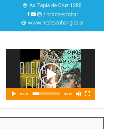
Reproductor
de
vídeo
00:00
00:10