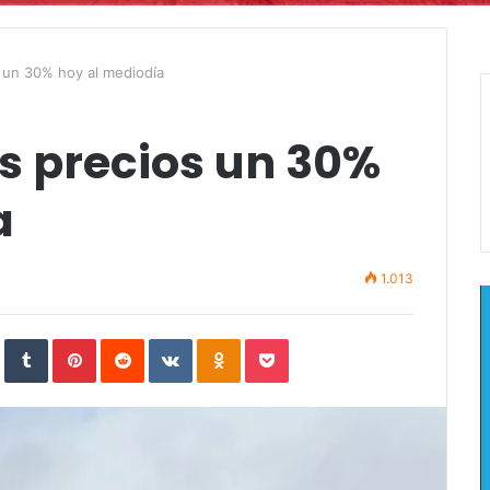
 un 30% hoy al mediodía
s precios un 30%
a
1.013
In
StumbleUpon
Tumblr
Pinterest
Reddit
VKontakte
Odnoklassniki
Pocket