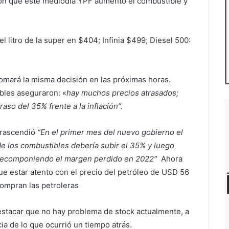
on que este mediodía YPF aumentó el combustible y
l litro de la super en $404; Infinia $499; Diesel 500:
omará la misma decisión en las próximas horas.
les aseguraron: «
hay muchos precios atrasados;
aso del 35% frente a la inflación”.
trascendió
“En el primer mes del nuevo gobierno el
de los combustibles debería subir el 35% y luego
recomponiendo el margen perdido en 2022″
Ahora
ue estar atento con el precio del petróleo de USD 56
compran las petroleras
stacar que no hay problema de stock actualmente, a
cia de lo que ocurrió un tiempo atrás.