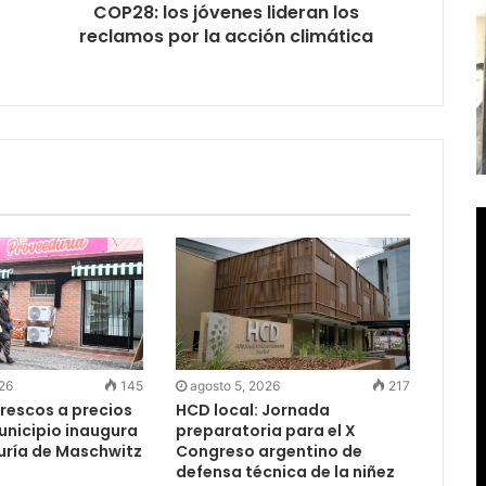
COP28: los jóvenes lideran los
reclamos por la acción climática
026
145
agosto 5, 2026
217
rescos a precios
HCD local: Jornada
Municipio inaugura
preparatoria para el X
uría de Maschwitz
Congreso argentino de
defensa técnica de la niñez