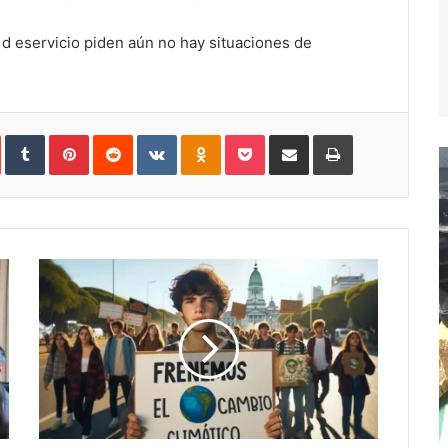
 d eservicio piden aún no hay situaciones de
In
StumbleUpon
Tumblr
Pinterest
Reddit
VKontakte
Odnoklassniki
Pocket
Compartir
Imprimir
vía
e-
mail