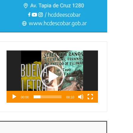
Reproductor
de
vídeo
00:00
00:10