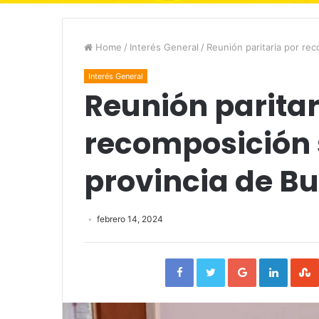
Home
/
Interés General
/
Reunión paritaria por rec
Interés General
Reunión paritar
recomposición s
provincia de Bu
febrero 14, 2024
Facebook
Twitter
Google+
Linked