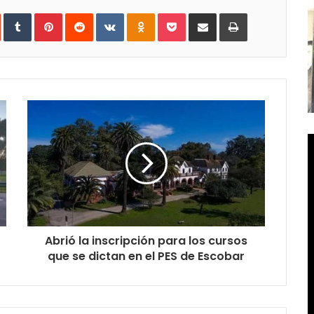
In
StumbleUpon
Tumblr
Pinterest
Reddit
VKontakte
Odnoklassniki
Pocket
Compartir
Imprimir
vía
e-
mail
Abrió la inscripción para los cursos
que se dictan en el PES de Escobar