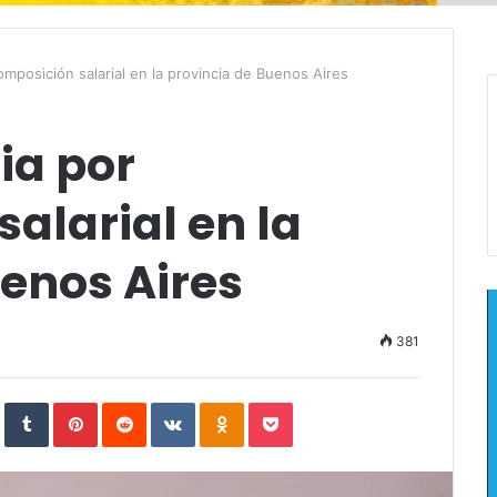
omposición salarial en la provincia de Buenos Aires
ia por
alarial en la
enos Aires
381
In
StumbleUpon
Tumblr
Pinterest
Reddit
VKontakte
Odnoklassniki
Pocket