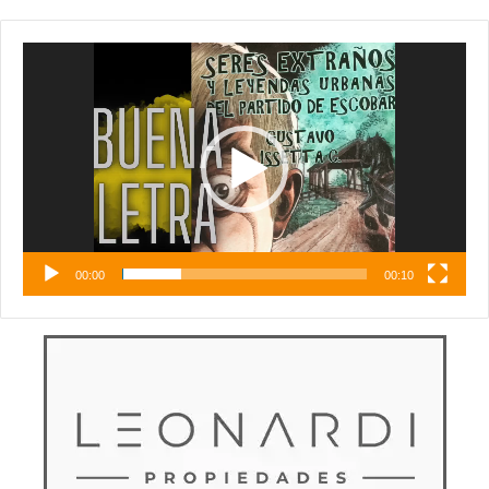
Reproductor
de
vídeo
00:00
00:10