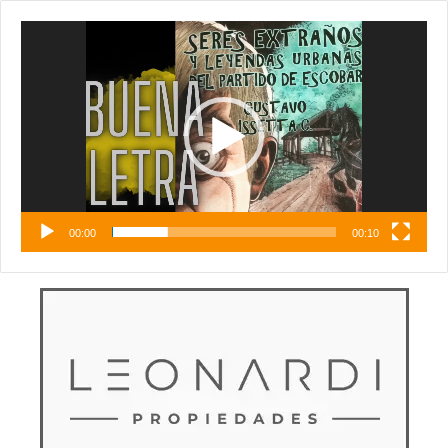
Reproductor
de
vídeo
00:00
00:10