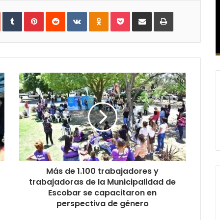
In
StumbleUpon
Tumblr
Pinterest
Reddit
VKontakte
Odnoklassniki
Pocket
Compartir
Imprimir
vía
e-
mail
Más de 1.100 trabajadores y
trabajadoras de la Municipalidad de
Escobar se capacitaron en
perspectiva de género