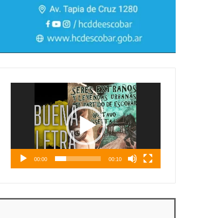
Reproductor
de
vídeo
00:00
00:10