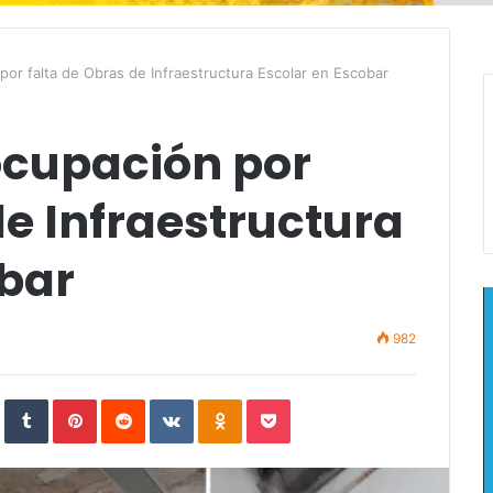
por falta de Obras de Infraestructura Escolar en Escobar
ocupación por
de Infraestructura
obar
982
In
StumbleUpon
Tumblr
Pinterest
Reddit
VKontakte
Odnoklassniki
Pocket