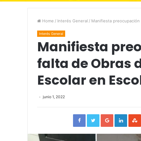
Home
/
Interés General
/
Manifiesta preocupación 
Interés General
Manifiesta pre
falta de Obras 
Escolar en Esc
junio 1, 2022
Facebook
Twitter
Google+
Linked