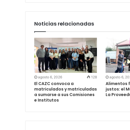
Noticias relacionadas
agosto 6, 2026
128
agosto 6, 2
El CAZC convoca a
Alimentos f
matriculados y matriculadas
justos: el 
a sumarse a sus Comisiones
La Proveed
e Institutos