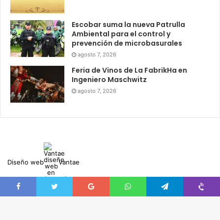
Escobar suma la nueva Patrulla
Ambiental para el control y
prevención de microbasurales
agosto 7, 2026
Feria de Vinos de La FabrikHa en
Ingeniero Maschwitz
agosto 7, 2026
Diseño web
Vantae
Facebook
Twitter
Google+
WhatsApp
Telegram
Viber