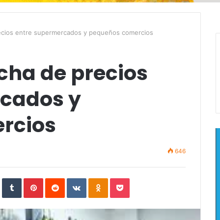
ecios entre supermercados y pequeños comercios
cha de precios
cados y
rcios
646
In
StumbleUpon
Tumblr
Pinterest
Reddit
VKontakte
Odnoklassniki
Pocket