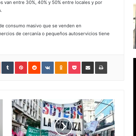
s van entre 30%, 40% y 50% entre locales y por
.
 de consumo masivo que se venden en
ercios de cercanía o pequeños autoservicios tiene
In
StumbleUpon
Tumblr
Pinterest
Reddit
VKontakte
Odnoklassniki
Pocket
Compartir
Imprimir
vía
e-
mail