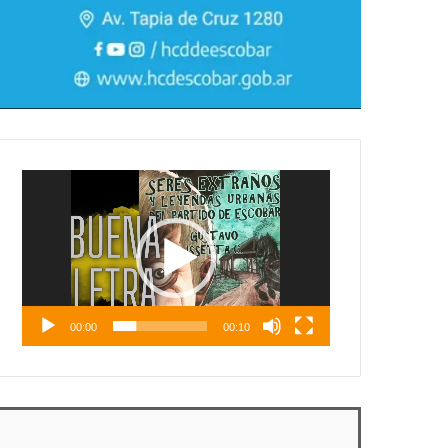
Reproductor
de
vídeo
00:00
00:10