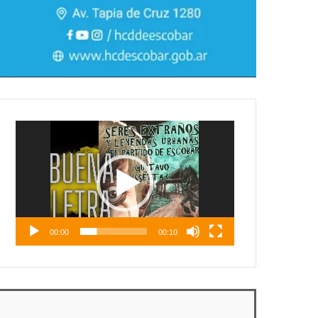
Reproductor
de
vídeo
00:00
00:10