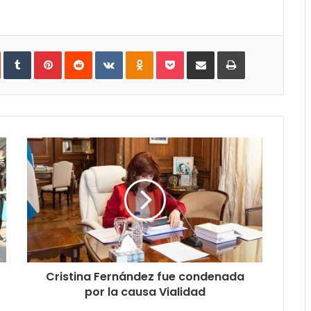
In
StumbleUpon
Tumblr
Pinterest
Reddit
VKontakte
Odnoklassniki
Pocket
Compartir
Imprimir
vía
e-
mail
Cristina Fernández fue condenada
por la causa Vialidad