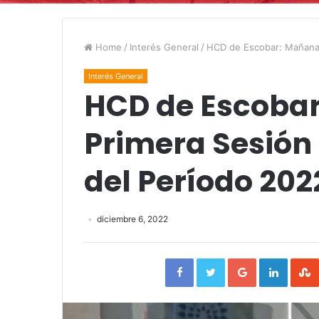
Home
/
Interés General
/
HCD de Escobar: Mañana 
Interés General
HCD de Escoba
Primera Sesión 
del Período 202
diciembre 6, 2022
Facebook
Twitter
Google+
Linked