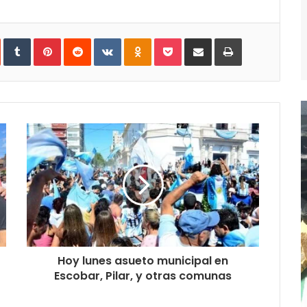
In
StumbleUpon
Tumblr
Pinterest
Reddit
VKontakte
Odnoklassniki
Pocket
Compartir
Imprimir
vía
e-
mail
Hoy lunes asueto municipal en
Escobar, Pilar, y otras comunas