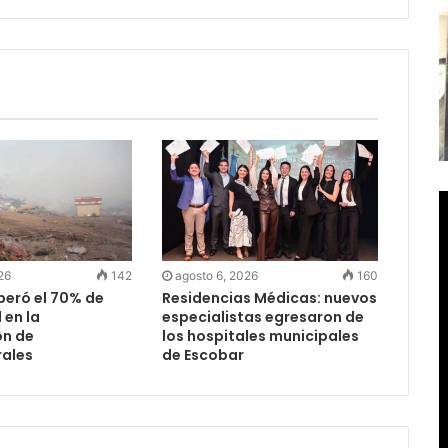
26
142
agosto 6, 2026
160
peró el 70% de
Residencias Médicas: nuevos
 en la
especialistas egresaron de
ón de
los hospitales municipales
ales
de Escobar