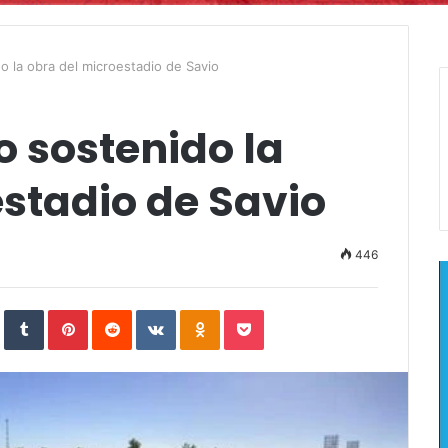
o la obra del microestadio de Savio
 sostenido la
stadio de Savio
446
In
StumbleUpon
Tumblr
Pinterest
Reddit
VKontakte
Odnoklassniki
Pocket