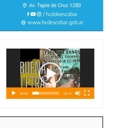
Reproductor
de
vídeo
00:00
00:10