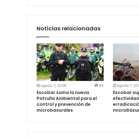
Noticias relacionadas
agosto 7, 2026
84
agosto 7, 20
Escobar suma la nueva
Escobar su
Patrulla Ambiental para el
efectividad
control y prevención de
erradicaci
microbasurales
microbasur