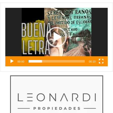
Reproductor
de
vídeo
00:00
00:10