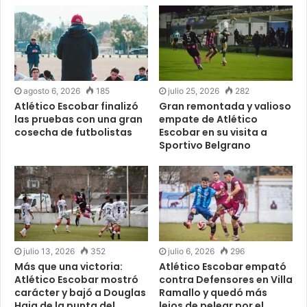
agosto 6, 2026
185
julio 25, 2026
282
Atlético Escobar finalizó
Gran remontada y valioso
las pruebas con una gran
empate de Atlético
cosecha de futbolistas
Escobar en su visita a
Sportivo Belgrano
julio 13, 2026
352
julio 6, 2026
296
Más que una victoria:
Atlético Escobar empató
Atlético Escobar mostró
contra Defensores en Villa
carácter y bajó a Douglas
Ramallo y quedó más
Haig de la punta del
lejos de pelear por el