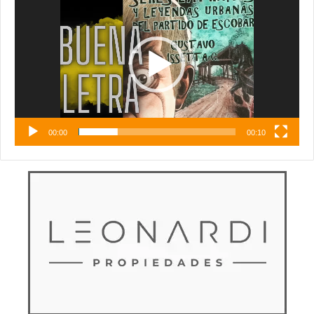
de
vídeo
00:00
00:10