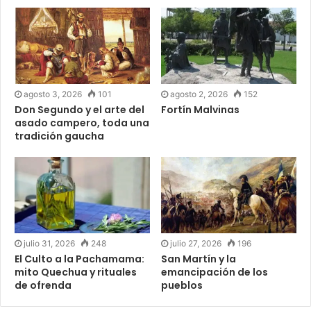
agosto 3, 2026
101
agosto 2, 2026
152
Don Segundo y el arte del
Fortín Malvinas
asado campero, toda una
tradición gaucha
julio 31, 2026
248
julio 27, 2026
196
El Culto a la Pachamama:
San Martín y la
mito Quechua y rituales
emancipación de los
de ofrenda
pueblos