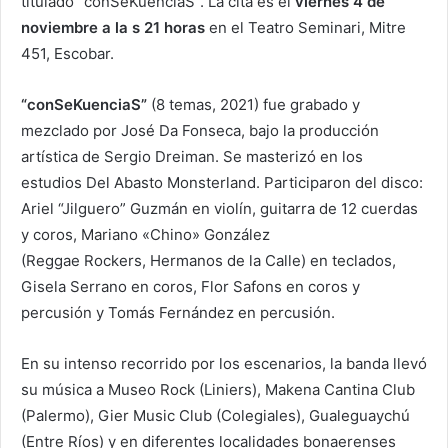
titulado “conSeKuenciaS”. La cita es el
viernes 4
de
noviembre a la s 21 horas
en el Teatro Seminari, Mitre
451, Escobar.
“conSeKuenciaS”
(8 temas, 2021) fue grabado y
mezclado por José Da Fonseca, bajo la producción
artística de Sergio Dreiman. Se masterizó en los
estudios Del Abasto Monsterland. Participaron del disco:
Ariel “Jilguero” Guzmán en violín, guitarra de 12 cuerdas
y coros, Mariano «Chino» González
(Reggae Rockers, Hermanos de la Calle) en teclados,
Gisela Serrano en coros, Flor Safons en coros y
percusión y Tomás Fernández en percusión.
En su intenso recorrido por los escenarios, la banda llevó
su música a Museo Rock (Liniers), Makena Cantina Club
(Palermo), Gier Music Club (Colegiales), Gualeguaychú
(Entre Ríos) y en diferentes localidades bonaerenses