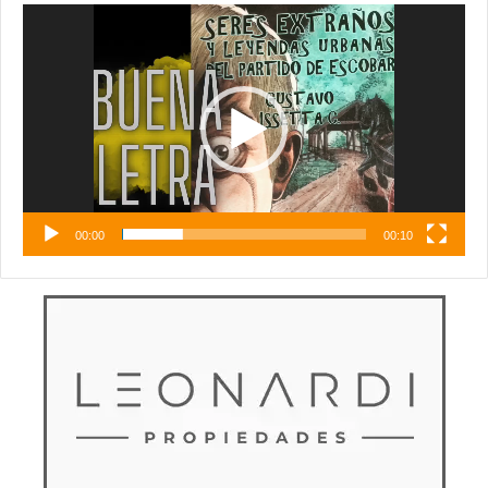
Reproductor
de
vídeo
00:00
00:10