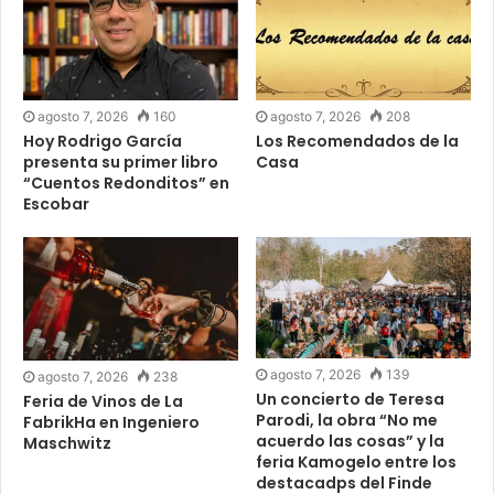
agosto 7, 2026
160
agosto 7, 2026
208
Hoy Rodrigo García
Los Recomendados de la
presenta su primer libro
Casa
“Cuentos Redonditos” en
Escobar
agosto 7, 2026
139
agosto 7, 2026
238
Un concierto de Teresa
Feria de Vinos de La
Parodi, la obra “No me
FabrikHa en Ingeniero
acuerdo las cosas” y la
Maschwitz
feria Kamogelo entre los
destacadps del Finde