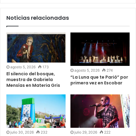
Noticias relacionadas
agosto 5, 2026
173
agosto 5, 2026
274
El silencio del bosque,
“La Luna que te Parió” por
muestra de Gabriela
primera vez en Escobar
Mensías en Materia Gris
julio 30, 2026
232
julio 29, 2026
222