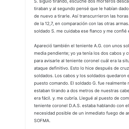
S. siguió tirando, escuché dos morteros des
tiraban y al segundo pensé que le habían dado, pe
de nuevo a tirarle. Así transcurrieron las horas
de la 12,7, en comparación con las otras armas.
soldado S. me cuidaba ese flanco y me confié e
Apareció también el teniente A.G. con unos sol
media pendiente; yo ya tenía los dos cabos y 
para avisarle al teniente coronel cuál era la s
ataque definitivo. Esto lo hice después de cru
soldados. Los cabos y los soldados quedaron e
puesto comando. El soldado G. fue realmente 
estaban tirando a dos metros de nuestras cabe
era fácil. y. me cubría. Llegué al puesto de co
teniente coronel D.A.S. estaba hablando con el 
necesidad posible de un inmediato fuego de ar
SOFMA.