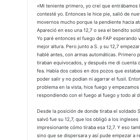
«Mi teniente primero, yo creí que entrábamos l
contesté yo. Entonces le hice pie, salió de nuev
movernos mucho porque la pendiente hacia atr
Apareció en eso una 12,7 o sea el bendito soldado
Yo paré entonces el fuego de FAP esperando 
mejor altura. Pero junto a S. y su 12,7 empeza
hablé antes, con armas automáticas. Primero p
tiraban equivocados, y después me di cuenta d
fea. Había dos cabos en dos pozos que estaban
poder salir y no podían ni agarrar el fusil. Ent
problema en la vista, hice fuego y empezamos 
respondiendo con el fuego al fuego y todo al 
Desde la posición de donde tiraba el soldado 
salvó fue su 12,7, que los obligó a los inglese
impresionante cómo tiraba esa 12,7. Y eso tam
sino que se dispersara y así pude empezar a r