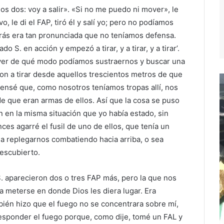
os dos: voy a salir». «Si no me puedo ni mover», le
o, le di el FAP, tiró él y salí yo; pero no podíamos
ás era tan pronunciada que no teníamos defensa.
 S. en acción y empezó a tirar, y a tirar, y a tirar’.
ver de qué modo podíamos sustraernos y buscar una
ron a tirar desde aquellos trescientos metros de que
ensé que, como nosotros teníamos tropas allí, nos
e que eran armas de ellos. Así que la cosa se puso
 en la misma situación que yo había estado, sin
onces agarré el fusil de uno de ellos, que tenía un
a replegarnos combatiendo hacia arriba, o sea
descubierto.
S. aparecieron dos o tres FAP más, pero la que nos
s a meterse en donde Dios les diera lugar. Era
bién hizo que el fuego no se concentrara sobre mí,
esponder el fuego porque, como dije, tomé un FAL y