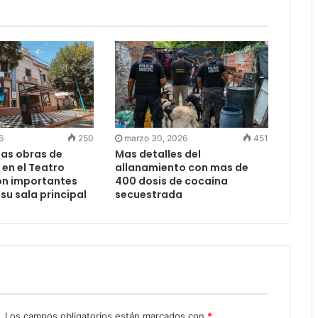
6
250
marzo 30, 2026
451
las obras de
Mas detalles del
en el Teatro
allanamiento con mas de
on importantes
400 dosis de cocaína
su sala principal
secuestrada
.
Los campos obligatorios están marcados con
*