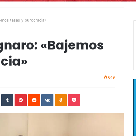
emos tasas y burocracia»
gnaro: «Bajemos
acia»
649
In
StumbleUpon
Tumblr
Pinterest
Reddit
VKontakte
Odnoklassniki
Pocket