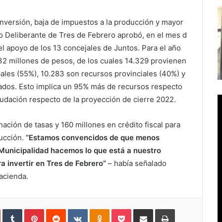
inversión, baja de impuestos a la producción y mayor
o Deliberante de Tres de Febrero aprobó, en el mes d
 apoyo de los 13 concejales de Juntos. Para el año
32 millones de pesos, de los cuales 14.329 provienen
ales (55%), 10.283 son recursos provinciales (40%) y
tados. Esto implica un 95% más de recursos respecto
dación respecto de la proyección de cierre 2022.
ción de tasas y 160 millones en crédito fiscal para
ducción.
“Estamos convencidos de que menos
 Municipalidad hacemos lo que está a nuestro
ra invertir en Tres de Febrero”
– había señalado
acienda.
In
StumbleUpon
Tumblr
Pinterest
Reddit
VKontakte
Odnoklassniki
Pocket
Compartir
Imprimir
vía
e-