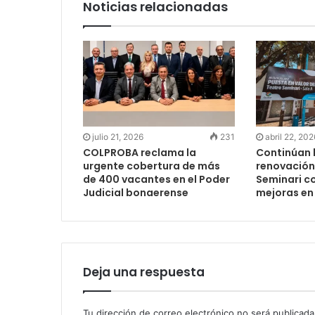
Noticias relacionadas
julio 21, 2026
231
abril 22, 202
COLPROBA reclama la
Continúan 
urgente cobertura de más
renovación 
de 400 vacantes en el Poder
Seminari c
Judicial bonaerense
mejoras en 
Deja una respuesta
Tu dirección de correo electrónico no será publicada