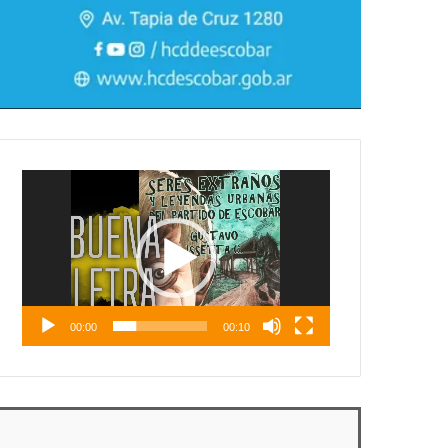
Reproductor
de
vídeo
00:00
00:10