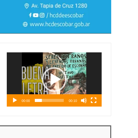
Reproductor
de
vídeo
00:00
00:10