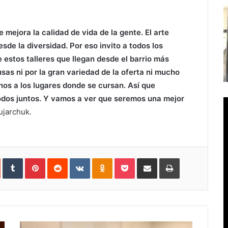
 mejora la calidad de vida de la gente. El arte
de la diversidad. Por eso invito a todos los
e estos talleres que llegan desde el barrio más
sas ni por la gran variedad de la oferta ni mucho
s a los lugares donde se cursan. Así que
odos juntos. Y vamos a ver que seremos una mejor
ujarchuk.
In
StumbleUpon
Tumblr
Pinterest
Reddit
VKontakte
Odnoklassniki
Pocket
Compartir
Imprimir
vía
e-
mail