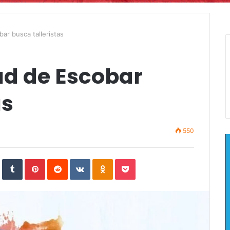
ar busca talleristas
ad de Escobar
as
550
In
StumbleUpon
Tumblr
Pinterest
Reddit
VKontakte
Odnoklassniki
Pocket