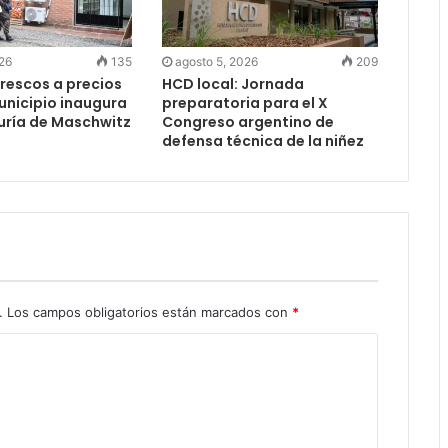
026
135
agosto 5, 2026
209
rescos a precios
HCD local: Jornada
Municipio inaugura
preparatoria para el X
uría de Maschwitz
Congreso argentino de
defensa técnica de la niñez
.
Los campos obligatorios están marcados con
*