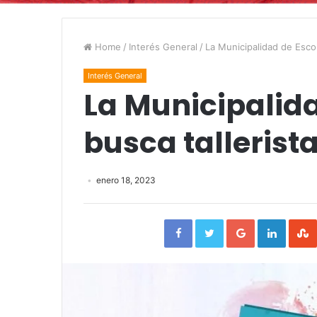
Home
/
Interés General
/
La Municipalidad de Escob
Interés General
La Municipalid
busca tallerist
enero 18, 2023
Facebook
Twitter
Google+
Linked