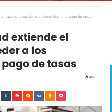
 el plazo para acceder a los beneficios en el pago de tasas
d extiende el
der a los
l pago de tasas
456
In
StumbleUpon
Tumblr
Pinterest
Reddit
VKontakte
Odnoklassniki
Pocket