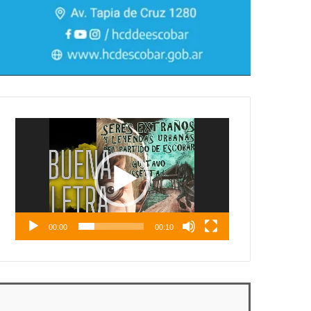
Reproductor
de
vídeo
00:00
00:10