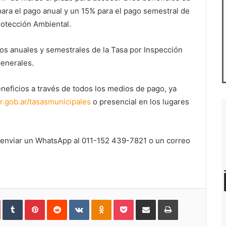
ra el pago anual y un 15% para el pago semestral de
rotección Ambiental.
gos anuales y semestrales de la Tasa por Inspección
enerales.
eficios a través de todos los medios de pago, ya
.gob.ar/
tasasmunicipales
o presencial en los lugares
 enviar un WhatsApp al 011-152 439-7821 o un correo
In
StumbleUpon
Tumblr
Pinterest
Reddit
VKontakte
Odnoklassniki
Pocket
Compartir
Imprimir
vía
e-
mail