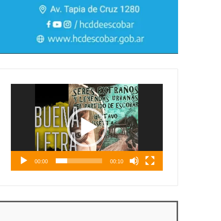
Reproductor
de
vídeo
00:00
00:10