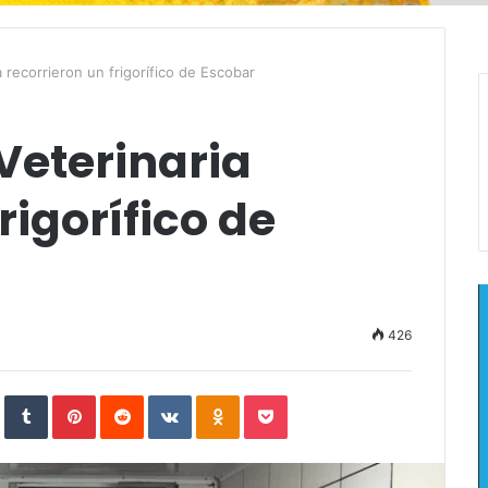
 recorrieron un frigorífico de Escobar
Veterinaria
rigorífico de
426
In
StumbleUpon
Tumblr
Pinterest
Reddit
VKontakte
Odnoklassniki
Pocket