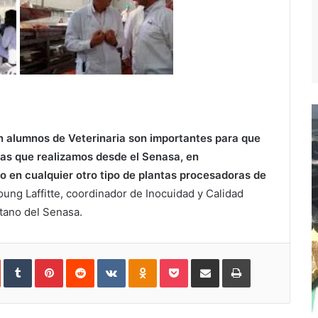
con alumnos de Veterinaria son importantes para que
reas que realizamos desde el Senasa, en
 en cualquier otro tipo de plantas procesadoras de
ung Laffitte, coordinador de Inocuidad y Calidad
tano del Senasa.
In
StumbleUpon
Tumblr
Pinterest
Reddit
VKontakte
Odnoklassniki
Pocket
Compartir
Imprimir
vía
e-
mail