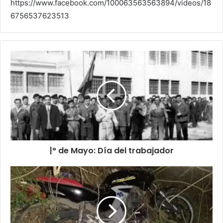
https://www.facebook.com/100063563563894/videos/18
6756537623513
|° de Mayo: Día del trabajador