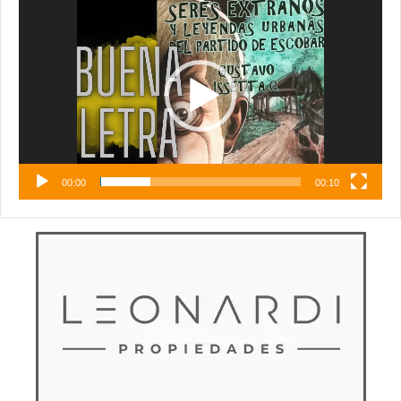
Reproductor
de
vídeo
00:00
00:10