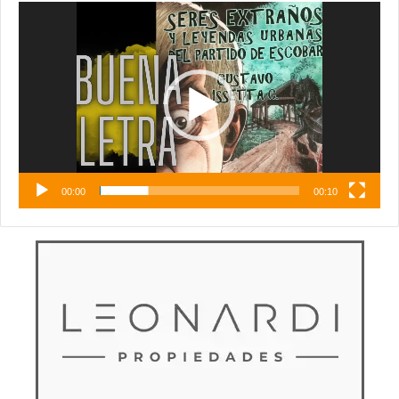
Reproductor
de
vídeo
00:00
00:10