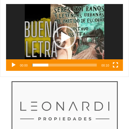
Reproductor
de
vídeo
00:00
00:10