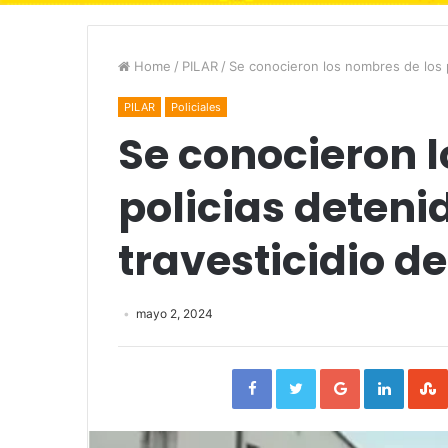
Home
/
PILAR
/
Se conocieron los nombres de los p
PILAR
Policiales
Se conocieron l
policias detenid
travesticidio d
mayo 2, 2024
Facebook
Twitter
Google+
Linked