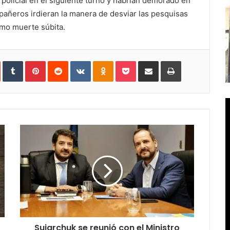
policial en el siguiente turno y habrian demorado en
pañeros irdieran la manera de desviar las pesquisas
omo muerte súbita.
In
StumbleUpon
Tumblr
Pinterest
Reddit
VKontakte
Odnoklassniki
Pocket
Compartir
Imprimir
vía
e-
mail
Sujarchuk se reunió con el Ministro