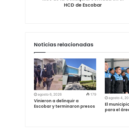
HCD de Escobar
Noticias relacionadas
agosto 6, 2026
179
agosto 4, 2
Vinieron a delinquir a
El municipi
Escobar y terminaron presos
para el ár