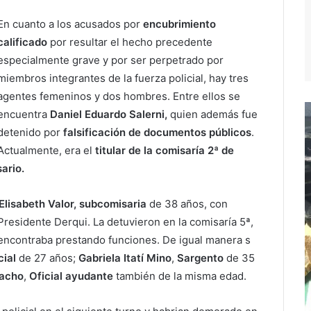
En cuanto a los acusados por
encubrimiento
calificado
por resultar el hecho precedente
especialmente grave y por ser perpetrado por
miembros integrantes de la fuerza policial, hay tres
agentes femeninos y dos hombres. Entre ellos se
encuentra
Daniel Eduardo Salerni,
quien además fue
detenido por
falsificación de documentos públicos
.
Actualmente, era el
titular de la comisaría 2ª de
ario.
Elisabeth Valor, subcomisaria
de 38 años, con
Presidente Derqui. La detuvieron en la comisaría 5ª,
 encontraba prestando funciones. De igual manera s
cial
de 27 años;
Gabriela Itatí Mino
,
Sargento
de 35
macho
,
Oficial ayudante
también de la misma edad.