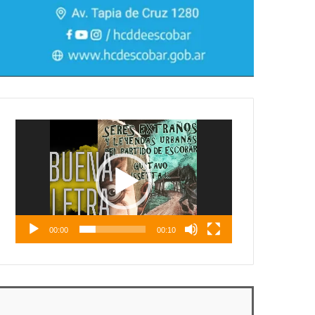
Reproductor
de
vídeo
00:00
00:10