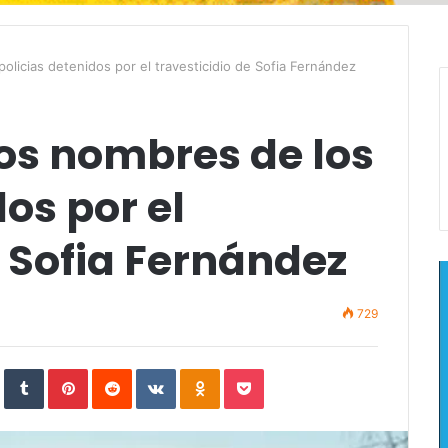
olicias detenidos por el travesticidio de Sofia Fernández
os nombres de los
os por el
e Sofia Fernández
729
In
StumbleUpon
Tumblr
Pinterest
Reddit
VKontakte
Odnoklassniki
Pocket