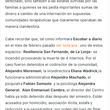
detectado, sino también a las estafas sufridas por las
familias a quienes se les pedía importantes sumas de
dinero a cambio de una internación en supuestas
comunidades terapéuticas que claramente operaban de
manera clandestina.
Cabe recordar que, tal como informara
Escobar
a
diario
en el mes de febrero pasado
ver nota aca ,
uno de estos
espacios-
Resiliencia San Fernando, de La Lonja-
se
incendió provocando la muerte de 4 internos. Por el
caso fueron detenidos el codirector de la comunidad,
Alejandro Merenson,
la vicedirectora
Eliana Wadrick,
la
funcionaria administrativa
Alejandra Machado,
el
psiquiatra
Fabián Samsolo
y la psicóloga
Alejandra
General.
Alan Emmanuel Cambra,
el director del Centro
había ya sido detenido días después del siniestro. Están
acusados por homicidio, asociación ilícita, estafa y
reducción a la servidumbre, por orden del juez de Pilar