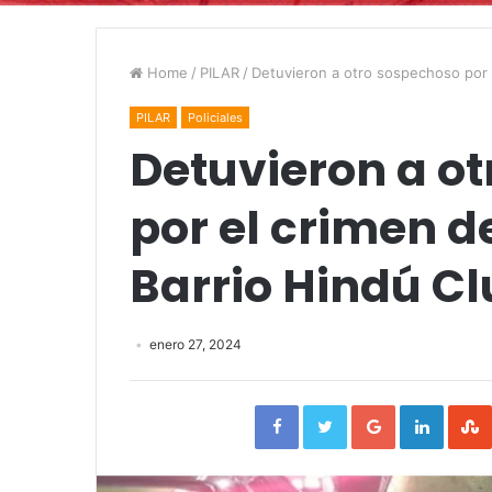
Home
/
PILAR
/
Detuvieron a otro sospechoso por 
PILAR
Policiales
Detuvieron a o
por el crimen d
Barrio Hindú C
enero 27, 2024
Facebook
Twitter
Google+
Linked