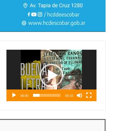
Reproductor
de
vídeo
00:00
00:10