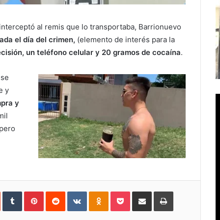
interceptó al remis que lo transportaba, Barrionuevo
ada el día del crimen,
(elemento de interés para la
ecisión, un teléfono celular y 20 gramos de cocaína
.
 se
e y
mpra y
mil
 pero
In
StumbleUpon
Tumblr
Pinterest
Reddit
VKontakte
Odnoklassniki
Pocket
Compartir
Imprimir
vía
e-
mail