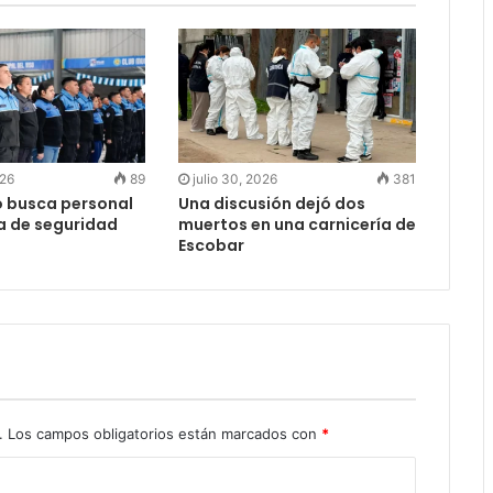
026
89
julio 30, 2026
381
o busca personal
Una discusión dejó dos
ea de seguridad
muertos en una carnicería de
Escobar
.
Los campos obligatorios están marcados con
*