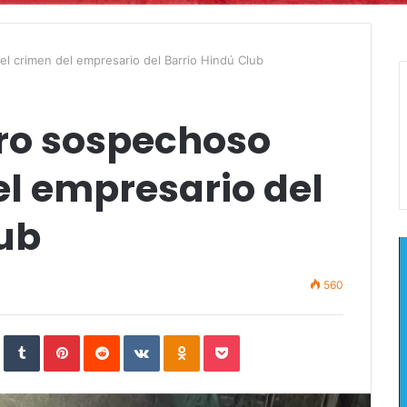
el crimen del empresario del Barrio Hindú Club
tro sospechoso
el empresario del
lub
560
In
StumbleUpon
Tumblr
Pinterest
Reddit
VKontakte
Odnoklassniki
Pocket