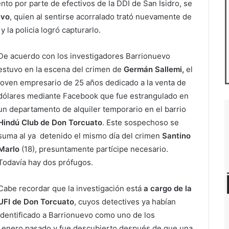
nto por parte de efectivos de la DDI de San Isidro, se
evo
, quien al sentirse acorralado trató nuevamente de
 la policia logró capturarlo.
De acuerdo con los investigadores Barrionuevo
estuvo en la escena del crimen de
Germán Sallemi,
el
joven empresario de 25 años dedicado a la venta de
dólares mediante Facebook que fue estrangulado en
un departamento de alquiler temporario en el barrio
Hindú Club de Don Torcuato
. Este sospechoso se
suma al ya detenido el mismo día del crimen
Santino
Marlo
(18), presuntamente partícipe necesario.
Todavía hay dos prófugos.
Cabe recordar que la investigación está
a cargo de la
UFI de Don Torcuato
, cuyos detectives ya habían
identificado a Barrionuevo como uno de los
de enero pasado y fue descubierto después de que una