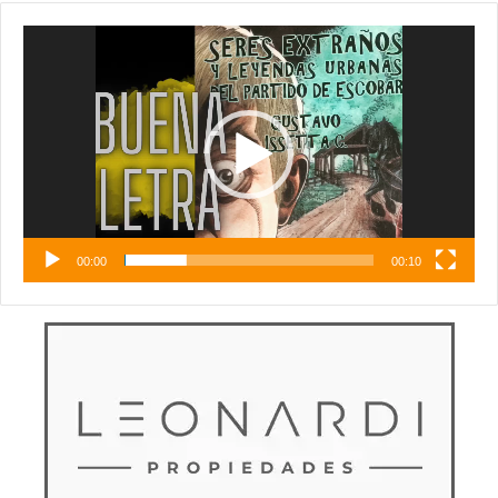
Reproductor
de
vídeo
00:00
00:10