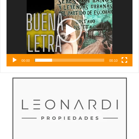
de
vídeo
00:00
00:10