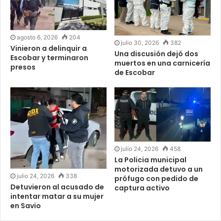
agosto 6, 2026
204
julio 30, 2026
382
Vinieron a delinquir a
Una discusión dejó dos
Escobar y terminaron
muertos en una carnicería
presos
de Escobar
julio 24, 2026
458
La Policia municipal
motorizada detuvo a un
julio 24, 2026
338
prófugo con pedido de
Detuvieron al acusado de
captura activo
intentar matar a su mujer
en Savio