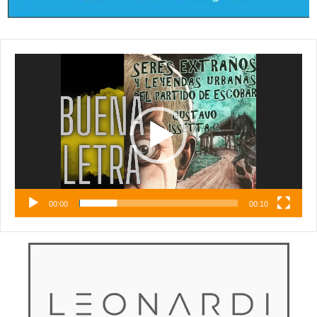
Reproductor
de
vídeo
00:00
00:10