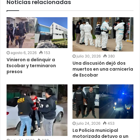
Noticias relacionadas
agosto 6, 2026
153
julio 30, 2026
380
Vinieron a delinquir a
Una discusión dejó dos
Escobar y terminaron
muertos en una carnicería
presos
de Escobar
julio 24, 2026
453
La Policia municipal
motorizada detuvo a un