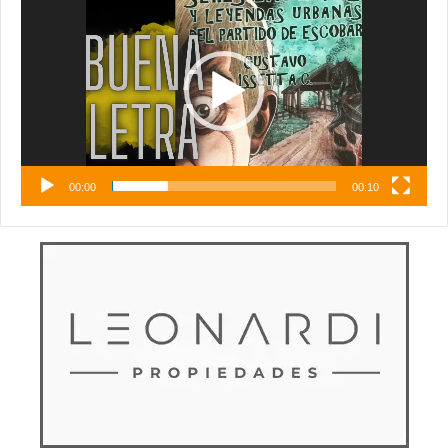
de
vídeo
00:00
00:10