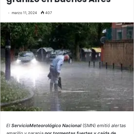
marzo 11, 2024
407
El
Servicio
Meteorológico Nacional
(SMN)
emitió alertas
amarillo y naranja
por tormentas fuertes y caída de