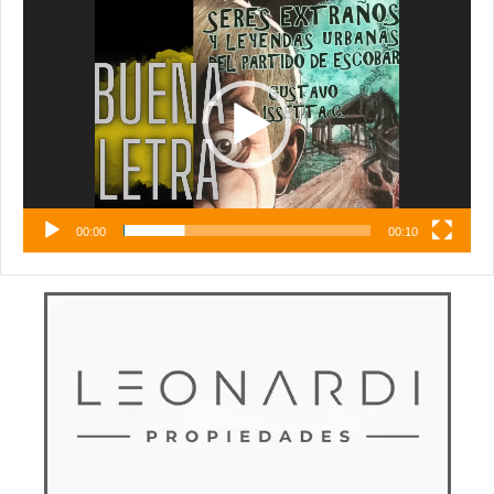
Reproductor
de
vídeo
00:00
00:10