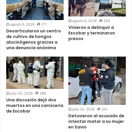
agosto 6, 2026
240
agosto 9, 2026
171
Vinieron a delinquir a
Desarticularon un centro
Escobar y terminaron
de cultivo de hongos
presos
alucinógenos gracias a
una denuncia anónima
julio 30, 2026
388
Una discusión dejó dos
muertos en una carnicería
julio 24, 2026
341
de Escobar
Detuvieron al acusado de
intentar matar a su mujer
en Savio