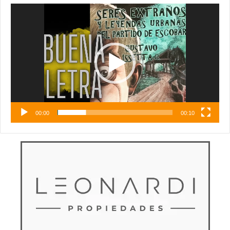
Reproductor
de
vídeo
00:00
00:10