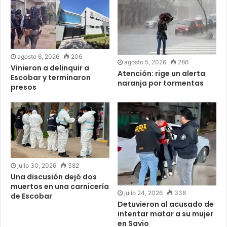
agosto 6, 2026
206
agosto 5, 2026
286
Vinieron a delinquir a
Atención: rige un alerta
Escobar y terminaron
naranja por tormentas
presos
julio 30, 2026
382
Una discusión dejó dos
muertos en una carnicería
julio 24, 2026
338
de Escobar
Detuvieron al acusado de
intentar matar a su mujer
en Savio