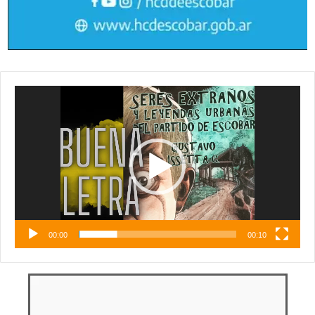
Reproductor
de
vídeo
00:00
00:10