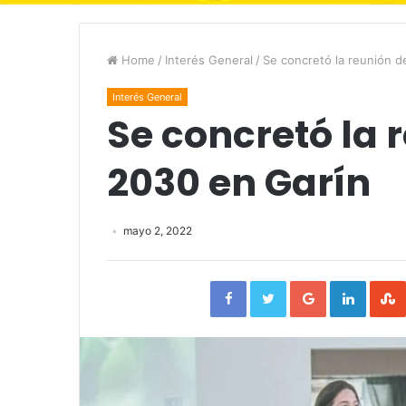
Home
/
Interés General
/
Se concretó la reunión d
Interés General
Se concretó la 
2030 en Garín
mayo 2, 2022
Facebook
Twitter
Google+
Linked