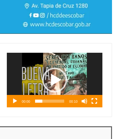
Reproductor
de
vídeo
00:00
00:10