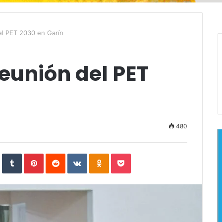
el PET 2030 en Garín
reunión del PET
480
In
StumbleUpon
Tumblr
Pinterest
Reddit
VKontakte
Odnoklassniki
Pocket