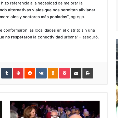
hizo referencia a la necesidad de mejorar la
do alternativas viales que nos permitan alivianar
omerciales y sectores más poblados”
, agregó
.
e conformaron las localidades en el distrito sin una
ue no respetaron la conectividad
urbana” – aseguró.
In
StumbleUpon
Tumblr
Pinterest
Reddit
VKontakte
Odnoklassniki
Pocket
Compartir
Imprimir
vía
e-
mail