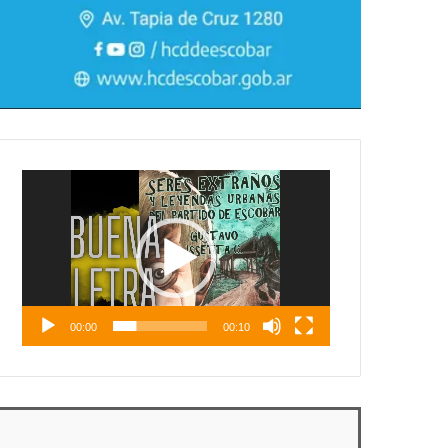
Reproductor
de
vídeo
00:00
00:10