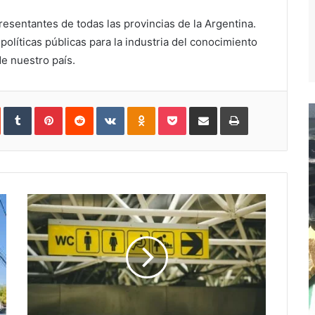
sentantes de todas las provincias de la Argentina.
políticas públicas para la industria del conocimiento
e nuestro país.
In
StumbleUpon
Tumblr
Pinterest
Reddit
VKontakte
Odnoklassniki
Pocket
Compartir
Imprimir
vía
e-
mail