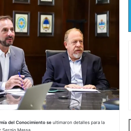
mía del Conocimiento se
ultimaron detalles para la
or
Sergio Massa
.