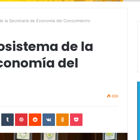
de la Secretaría de Economía del Conocimiento
osistema de la
Economía del
699
In
StumbleUpon
Tumblr
Pinterest
Reddit
VKontakte
Odnoklassniki
Pocket