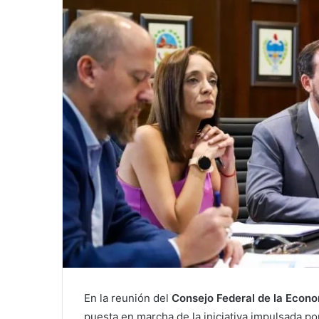
En la reunión del
Consejo
Federal
de
la
Econo
puesta en marcha de la iniciativa impulsada p