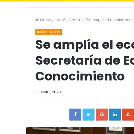
Home
/
Interés General
/
Se amplía el ecosistema 
Interés General
Se amplía el ec
Secretaría de 
Conocimiento
abril 1, 2023
Facebook
Twitter
Google+
Linked