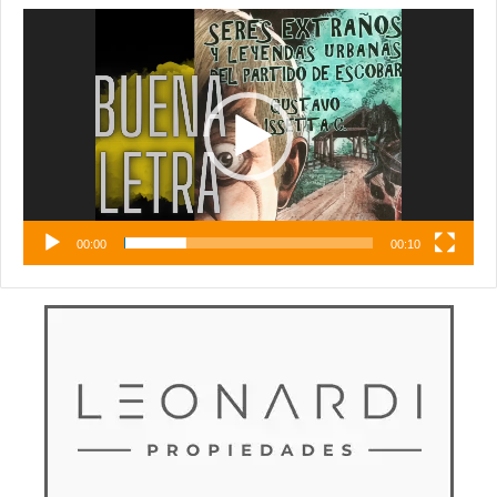
Reproductor
de
vídeo
00:00
00:10