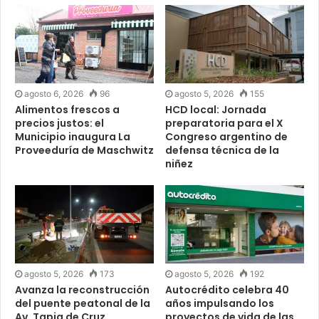
agosto 6, 2026
96
agosto 5, 2026
155
Alimentos frescos a
HCD local: Jornada
precios justos: el
preparatoria para el X
Municipio inaugura La
Congreso argentino de
Proveeduría de Maschwitz
defensa técnica de la
niñez
agosto 5, 2026
173
agosto 5, 2026
192
Avanza la reconstrucción
Autocrédito celebra 40
del puente peatonal de la
años impulsando los
Av. Tapia de Cruz,
proyectos de vida de las