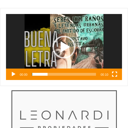
Reproductor
de
vídeo
00:00
00:10