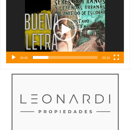
de
vídeo
00:00
00:10