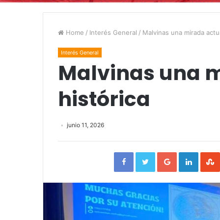
Home
/
Interés General
/
Malvinas una mirada actua
Interés General
Malvinas una m
histórica
junio 11, 2026
Facebook
Twitter
Google+
Linked