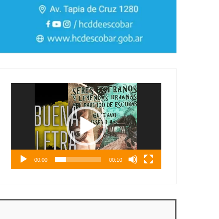
Reproductor
de
vídeo
00:00
00:10