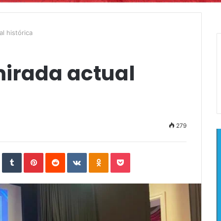
l histórica
irada actual
279
In
StumbleUpon
Tumblr
Pinterest
Reddit
VKontakte
Odnoklassniki
Pocket