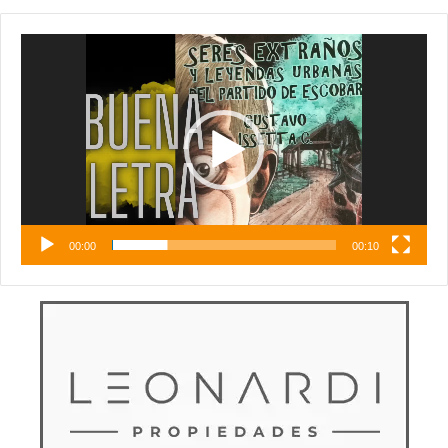
Reproductor
de
vídeo
00:00
00:10